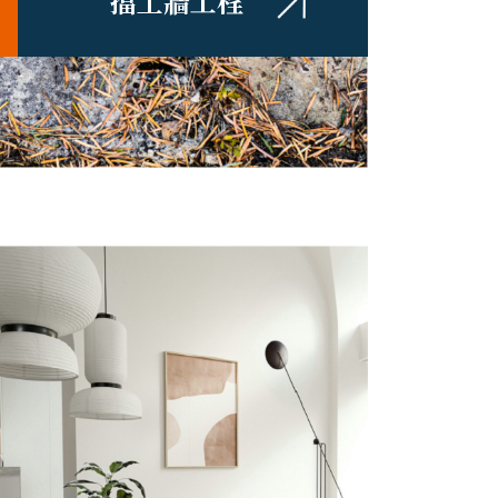
擋土牆工程